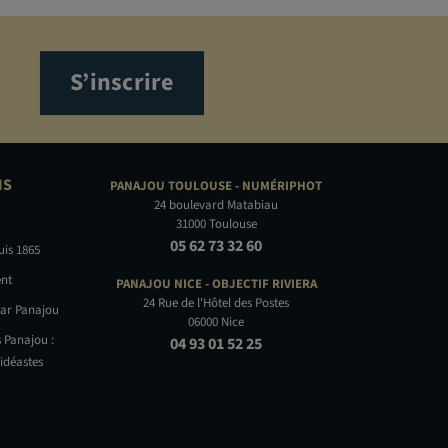
S’inscrire
NS
PANAJOU TOULOUSE -
NUMÉRIPHOT
24 boulevard Matabiau
31000 Toulouse
05 62 73 32 60
uis 1865
nt
PANAJOU NICE -
OBJECTIF RIVIERA
24 Rue de l'Hôtel des Postes
par Panajou
06000 Nice
 Panajou :
04 93 01 52 25
idéastes