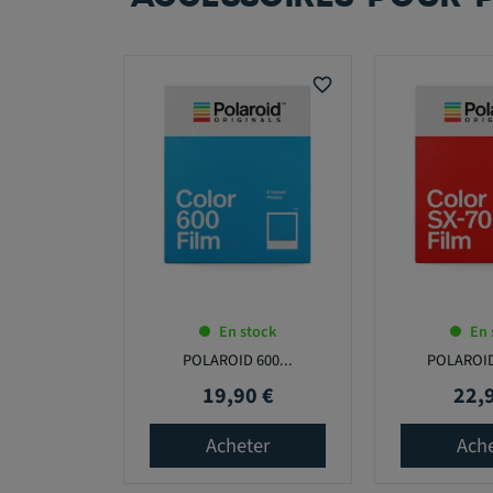
favorite_border
En stock
En 
POLAROID 600...
POLAROID 
19,90 €
22,
Prix
Prix
Acheter
Ach