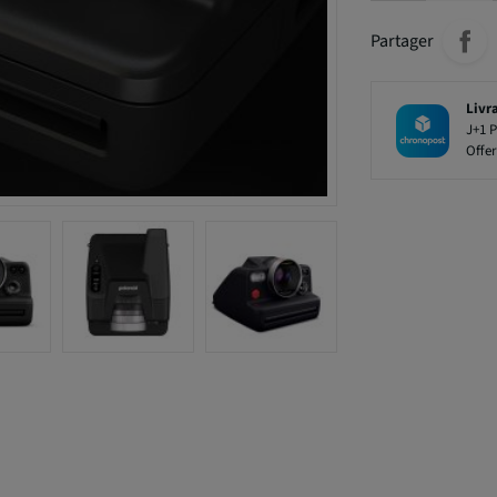
Partager
Livr
J+1 P
Offer