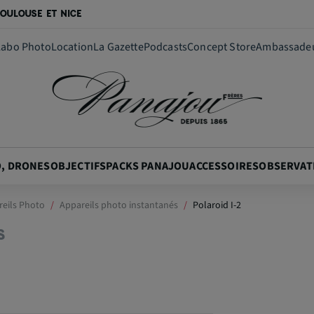
OULOUSE ET NICE
Labo Photo
Location
La Gazette
Podcasts
Concept Store
Ambassade
O, DRONES
OBJECTIFS
PACKS PANAJOU
ACCESSOIRES
OBSERVAT
eils Photo
Appareils photo instantanés
Polaroid I-2
S