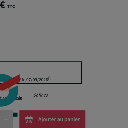
 €
TTC
uis 349,50 € le 07/09/2026
éappro
Sofinco
té en magasin
+
Ajouter au panier