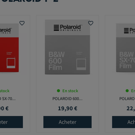
favorite_border
favorite_border
stock
En stock
En
SX-70...
POLAROID 600...
POLAROI
90 €
19,90 €
22,
Prix
Prix
eter
Acheter
Ach