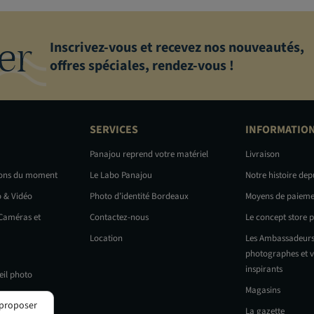
er
Inscrivez-vous et recevez nos nouveautés,
offres spéciales, rendez-vous !
SERVICES
INFORMATIO
Panajou reprend votre matériel
Livraison
ions du moment
Le Labo Panajou
Notre histoire dep
o & Vidéo
Photo d’identité Bordeaux
Moyens de paieme
 Caméras et
Contactez-nous
Le concept store 
Location
Les Ambassadeurs
photographes et v
inspirants
eil photo
Magasins
 proposer
La gazette