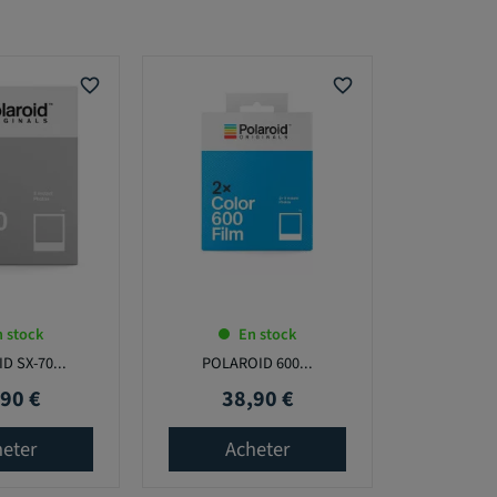
favorite_border
favorite_border
 stock
En stock
D SX-70...
POLAROID 600...
90 €
38,90 €
Prix
eter
Acheter