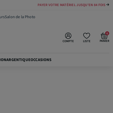
PAYER VOTRE MATÉRIEL JUSQU'EN 84 FOIS
699,00 €
Ajouter au panier
urs
Salon de la Photo
0
PANIER
COMPTE
LISTE
ION
ARGENTIQUE
OCCASIONS