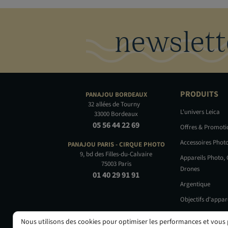
newslett
PRODUITS
PANAJOU
BORDEAUX
32 allées de Tourny
L'univers Leica
33000 Bordeaux
05 56 44 22 69
Offres & Promot
Accessoires Phot
PANAJOU PARIS -
CIRQUE PHOTO
9, bd des Filles-du-Calvaire
Appareils Photo,
75003 Paris
Drones
01 40 29 91 91
Argentique
Objectifs d'appar
Occasions
Nous utilisons des cookies pour optimiser les performances et vous